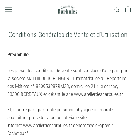
Aller
au
contenu
Conditions Générales de Vente et d'Utilisation
Préambule
Les présentes conditions de vente sont conclues d’une part par
la société MATHILDE BERENGER EI immatriculée au Répertoire
des Métiers
n° 830953287RM33
, domiciliée 21 rue cornac,
33300 BORDEAUX et gérant le site www.atelierdesbarbules.fr
Et, d’autre part, par toute personne physique ou morale
souhaitant procéder à un achat via le site
internet
www
.atelierdesbarbules.fr
dénommée ci-après "
l’acheteur ".